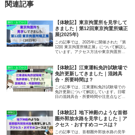
関連記事
【体験記】東京拘置所を見学して
旅行・おでかけ
きました｜第12回東京拘置所矯正
展(2025年)
この記事では、2025年に開催された『第
12回 東京拘置所矯正展』について解説し
ています。アクセス方法や東京拘置所矯
正展の内容について、筆者が実際に見学
してきた体験記を交えながら解説してい
ます。この記事を読めば東京拘置所矯正
【体験記】江東運転免許試験場で
旅行・おでかけ
展のことがよく分かります。
免許更新してきました｜混雑具
合・所要時間は？
この記事では、江東運転免許試験場での
免許更新について解説しています。日曜
日の混雑具合・所要時間や注意点など
を、筆者が実際に免許更新を行ってきた
体験記を交えながら解説しています。こ
の記事を読めば江東運転免許試験場のこ
【体験記】地下神殿のような首都
体験記
とがよく分かります。
圏外郭放水路を見学しました｜ア
クセス・おすすめコースは？
この記事では、首都圏外郭放水路の見学