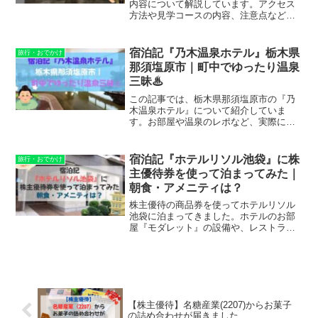
内容について解説しています。アクセス
方法や見学コースの内容、注意点などに
ついて、筆者が実際に見学してきた体験
記を交えながら解説しています。この記
事を読めば首都圏外郭放水路のことがよ
宿泊記『乃木温泉ホテル』栃木県
旅行・おでかけ
く分かります。
那須塩原市｜町中でゆったり温泉
三昧♨
この記事では、栃木県那須塩原市の『乃
木温泉ホテル』について紹介していま
す。お部屋や温泉のレポなど、実際に宿
泊して感じたことを書いています。『乃
木温泉ホテル』を検討されている方は、
ぜひ参考にしてみてください。
宿泊記『ホテルリソル池袋』に株
旅行・おでかけ
主優待券を使って泊まってみた｜
朝食・アメニティは？
株主優待の商品券を使ってホテルリソル
池袋に泊まってきました。ホテルのお部
屋『モダレット』の設備や、レストラン
での朝食、貰えるアメニティなどについ
て詳しくレビューしています。この記事
を読めばホテルリソル池袋のことがよく
分かりますよ。
【株主優待】名糖産業(2207)からお菓子
の詰め合わせが届きました