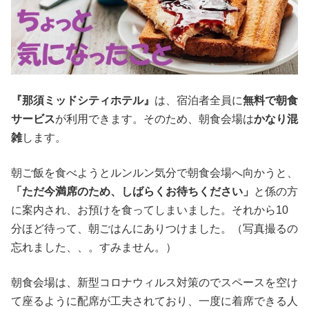
『那須ミッドシティホテル』
は、宿泊者全員に
無料で朝食
サービス
が利用できます。そのため、朝食会場は
かなり混
雑
します。
朝ご飯を食べようとルンルン気分で朝食会場へ向かうと、
「ただ今満席のため、しばらくお待ちください」
と係の方
に案内され、お預けを食ってしまいました。それから10
分ほど待って、朝ごはんにありつけました。
（写真撮るの
忘れました、、。すみません。）
朝食会場は、新型コロナウィルス対策のでスペースを空け
て座るように配席が工夫されており、一度に着席できる人