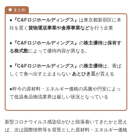
まとめ
●
『C&Fロジホールディングス』
は東京都新宿区に本
社を置く
貨物運送事業や倉庫事業など
を行う企業
●
『C&Fロジホールディングス』
の
株主優待
は
保有す
る株式数
によって優待内容が異なる。
●
『C&Fロジホールディングス』
の
株主優待
は、香ば
しくて食べ出すと止まらない
あとひき豆
が貰える
●昨今の原材料・エネルギー価格の高騰や円安によっ
て低温食品物流業界は厳しい状況となっている
新型コロナウイルス感染症がひと段落着いてきたかと思え
ば、次は国際情勢等を背景とした原材料・エネルギー価格