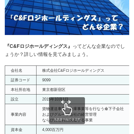
『C&Fロジホールディングス』
ってどんな企業なのでし
ょうか？詳しい情報を見てみましょう。
会社名
株式会社C&Fロジホールディングス
証券コード
9099
本社所在地
東京都新宿区
設立
2015年10月1日
貨物運送事業、倉庫事業等を行なう傘下子会社
事業内容
およびグループ会社の経営管理
スクロールできます
ならびにこれに関連する事業
資本金
4,000百万円