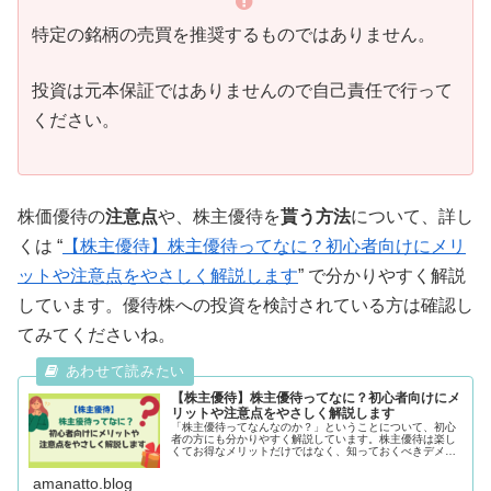
特定の銘柄の売買を推奨するものではありません。
投資は元本保証ではありませんので自己責任で行って
ください。
株価優待の
注意点
や、株主優待を
貰う方法
について、詳し
くは “
【株主優待】株主優待ってなに？初心者向けにメリ
ットや注意点をやさしく解説します
” で分かりやすく解説
しています。優待株への投資を検討されている方は確認し
てみてくださいね。
【株主優待】株主優待ってなに？初心者向けにメ
リットや注意点をやさしく解説します
「株主優待ってなんなのか？」ということについて、初心
者の方にも分かりやすく解説しています。株主優待は楽し
くてお得なメリットだけではなく、知っておくべきデメリ
ットや注意点などがあります。この記事を読んで一緒に学
んでいきましょう。
amanatto.blog