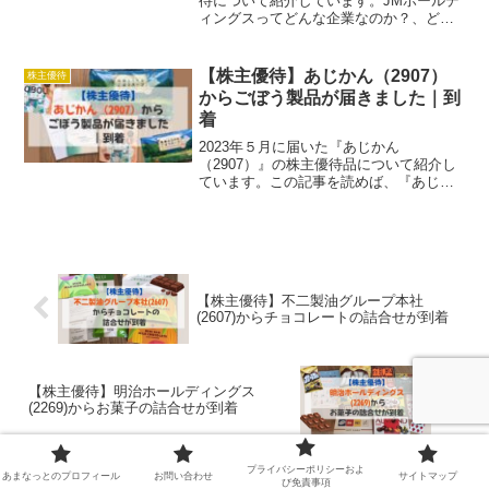
待について紹介しています。JMホールデ
ィングスってどんな企業なのか？、どん
な株主優待が貰えるのか？、などについ
て解説しています。ボリュームたっぷり
のお肉の詰合せが貰える株主優待に興味
【株主優待】あじかん（2907）
株主優待
がある方は是非ご覧ください。
からごぼう製品が届きました｜到
着
2023年５月に届いた『あじかん
（2907）』の株主優待品について紹介し
ています。この記事を読めば、『あじか
ん』ってどんな企業なのか？、『あじか
ん』の株を購入すると、どんな株主優待
品が貰えるのか？、ということが分かり
ます。身体に良いごぼう製品に興味があ
る人は、ぜひ読んでみてください。
【株主優待】不二製油グループ本社
(2607)からチョコレートの詰合せが到着
【株主優待】明治ホールディングス
(2269)からお菓子の詰合せが到着
プライバシーポリシーおよ
あまなっとのプロフィール
お問い合わせ
サイトマップ
び免責事項