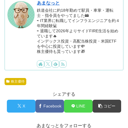
あまなっと
鉄道会社に約18年勤めて駅員・車掌・運転
士・指令員をやってました🚋
⇨ IT業界に転職してインフラエンジニアを約４
年間経験💻
⇨ 退職して2026年よりサイドFIRE生活を始め
ています🔥
インデックス投資・高配当株投資・米国ETF
を中心に投資しています💸
株主優待も貰っています🎁
株主優待
シェアする
X
Facebook
LINE
コピー
あまなっとをフォローする