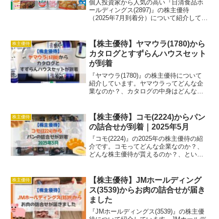
個人投資家から人気の高い『日清食品ホ
ールディングス(2897)』の株主優待
（2025年7月到着分）について紹介してい
ます。どんな株主優待が貰えるのか？、
株主優待はいつ届くのか？、ということ
が分かります。気になった方は読んでみ
【株主優待】ヤマウラ(1780)から
株主優待
てください。
カタログとすずらんハウスセット
が到着
『ヤマウラ(1780)』の株主優待について
紹介しています。ヤマウラってどんな企
業なのか？、カタログの中身はどんなラ
インナップなのか？、ということについ
て解説しています。信州の魅力的な地場
商品が貰えるヤマウラの株主優待に興味
【株主優待】コモ(2224)からパン
株主優待
がある方は是非ご覧ください。
の詰合せが到着｜2025年5月
『コモ(2224)』の2025年の株主優待の紹
介です。コモってどんな企業なのか？、
どんな株主優待が貰えるのか？、という
ことついて解説しています。パネトーネ
種を使用して品質にこだわった美味しい
ロングライフパンが貰える株主優待に興
【株主優待】JMホールディング
株主優待
味がある方は是非ご覧ください。
ス(3539)からお肉の詰合せが届き
ました
『JMホールディングス(3539)』の株主優