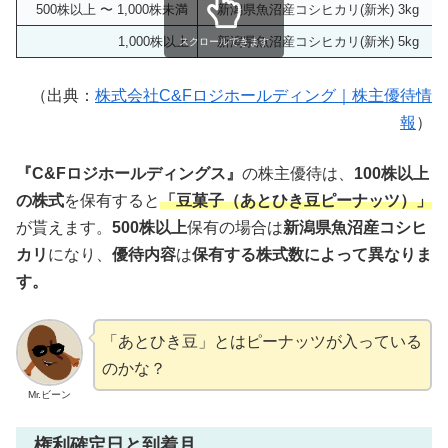
500株以上 〜 1,000株未満
新潟県魚沼産コシヒカリ(新米) 3kg
1,000株以上
新潟県魚沼産コシヒカリ(新米) 5kg
スクロールできます
（出典：
株式会社C&Fロジホールディング｜株主優待情
報
）
『C&Fロジホールディングス』
の株主優待は、
100株以上
の株式
を保有すると
「豆菓子（あとひき豆ピーナッツ）」
が貰えます。
500株以上
保有の場合は
新潟県魚沼産コシヒ
カリ
になり、
優待内容
は
保有する株式数によって異なりま
す。
「あとひき豆」とはピーナッツが入っている
のかな？
Mr.ビーン
権利確定日と到着月