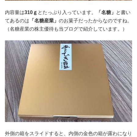
内容量は
310ｇ
とたっぷり入っています。
「名糖」
と書い
てあるのは
「名糖産業」
のお菓子だったからなのですね。
（名糖産業の株主優待も当ブログで紹介しています。）
外側の箱をスライドすると、内側の金色の箱が露わになり