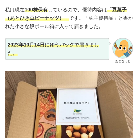
私は現在
100株保有
しているので、優待内容は
「豆菓子
（あとひき豆ピーナッツ）」
です。「株主優待品」と書か
れた小さな段ボール箱に入って届きました。
2023年10月14日
に
ゆうパック
で届きまし
た。
あまなっと