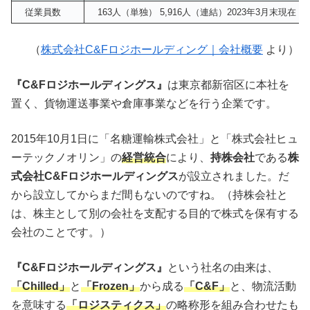
従業員数
163人（単独） 5,916人（連結）2023年3月末現在
（
株式会社C&Fロジホールディング｜会社概要
より）
『C&Fロジホールディングス』
は東京都新宿区に本社を
置く、貨物運送事業や倉庫事業などを行う企業です。
2015年10月1日に「名糖運輸株式会社」と「株式会社ヒュ
ーテックノオリン」の
経営統合
により、
持株会社
である
株
式会社C&Fロジホールディングス
が設立されました。だ
から設立してからまだ間もないのですね。（持株会社と
は、株主として別の会社を支配する目的で株式を保有する
会社のことです。）
『C&Fロジホールディングス』
という社名の由来は、
「Chilled」
と
「Frozen」
から成る
「C&F」
と、物流活動
を意味する
「ロジスティクス」
の略称形を組み合わせたも