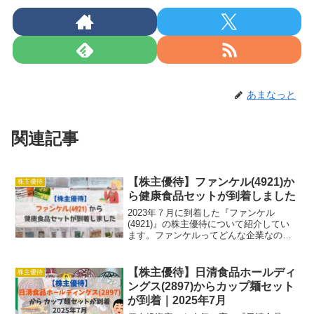
あまなっと
関連記事
【株主優待】ファンケル(4921)か
株主優待
ら健康食品セットが到着しました
2023年７月に到着した『ファンケル
(4921)』の株主優待について紹介してい
ます。ファンケルってどんな企業なの
か、優待の改悪はあったのか？ 権利確定
日はいつか？ いつ届くのか？ おすすめか
どうか？ ということについて解説してい
【株主優待】日清食品ホールディ
株主優待
ます。
ングス(2897)からカップ麺セット
が到着｜2025年7月