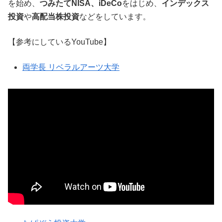
を始め、
つみたてNISA、iDeCo
をはじめ、
インデックス
投資
や
高配当株投資
などをしています。
【参考にしているYouTube】
両学長 リベラルアーツ大学