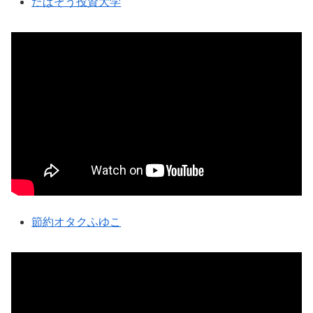
たぱぞう投資大学
節約オタクふゆこ